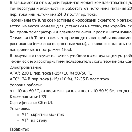
В зависимости от модели терминал может комплектоваться 
температуры и влажности и работать от источника питания 2
пер. тока или источника 24 В пост./пер. тока.
Терминалы th-Tune совместимы с коробками скрытого монтажа
этого, имеются модели для установки на стену, где коробки с
Контроль температуры и влажности очень прост и интуитивно 
Терминал th-Tune позволяет производить настройки кнопками 
расписания (имеются встроенные часы), а также выполнять н
настроенных в программе 1tool.
В результате получается очень удобное в эксплуатации устро
Технические характеристики пользовательского терминала Car
Электропитание:
ATA*: 230 В пер. тока (-15/+10 %) 50/60 Гц
ATC*: 24 В пер. тока (-15/+10 %), 22-35 В пост. тока
Условия работы:
от -10 до 60 °C, относительная влажность 10-90 % без конден
Класс защиты: IP20
Сертификаты: CE и UL
Установка:
AT*: скрытый монтаж
AT*: на стену
Габариты: