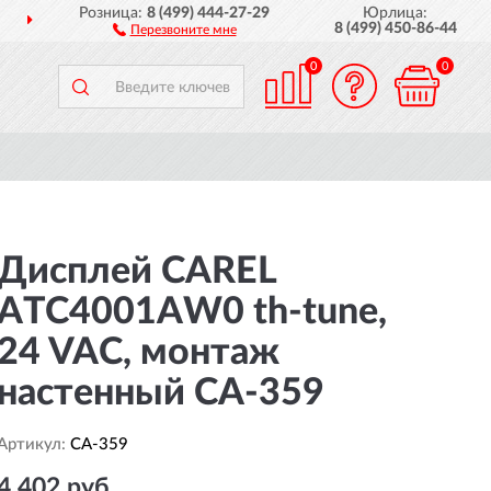
Розница:
8 (499) 444-27-29
Юрлица:
ДОСТАВИМ
ПО ВСЕЙ РОССИИ
8 (499) 450-86-44
Перезвоните мне
0
0
Дисплей CAREL
ATC4001AW0 th-tune,
24 VAC, монтаж
настенный CA-359
Артикул:
CA-359
4 402 руб.