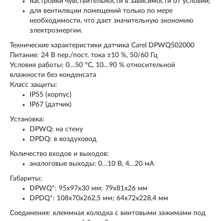
настройки чувствительности в зависимости от условий;
для вентиляции помещений только по мере
необходимости, что дает значительную экономию
электроэнергии.
Технические характеристики датчика Carel DPWQ502000
Питание: 24 В пер./пост. тока ±10 %, 50/60 Гц
Условия работы: 0…50 °C, 10…90 % относительной
влажности без конденсата
Класс защиты:
IP55 (корпус)
IP67 (датчик)
Установка:
DPWQ: на стену
DPDQ: в воздуховод
Количество входов и выходов:
аналоговые выходы: 0…10 В, 4…20 мА
Габариты:
DPWQ*: 95x97x30 мм; 79x81x26 мм
DPDQ*: 108x70x262,5 мм; 64x72x228,4 мм
Соединения: клеммная колодка с винтовыми зажимами под