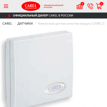
0
0
АЛЬНЫЙ ДИЛЕР
CAREL В РОССИИ
ДОС
CAREL
ДАТЧИКИ
Комнатный датчик качества воздуха CAREL