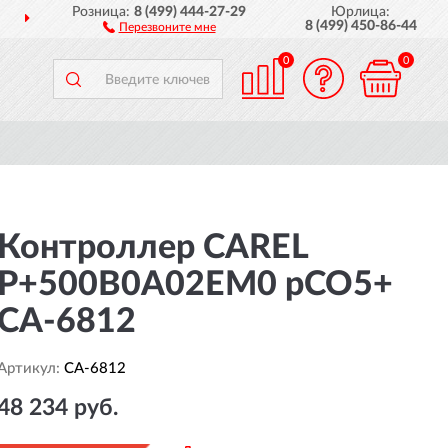
Розница:
8 (499) 444-27-29
Юрлица:
ДОСТАВИМ
ПО ВСЕЙ РОССИИ
8 (499) 450-86-44
Перезвоните мне
0
0
Контроллер CAREL
P+500B0A02EM0 pCO5+
CA-6812
Артикул:
CA-6812
48 234 руб.