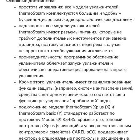
Основные достоинства:
простота управления: все модели увлажнителей
thermoSteam комплектуются большим и удобным
буквенно-цифровым жидкокристаллическим дисплеем;
надежность: все модели увлажнителей
thermoSteam имеют разъемы питания, которые не
требуют дополнительных инструментов при замене
цилиндра, поэтому опасность перегрева в случае
некорректного техобслуживания исключается;
производительность: программное обеспечение
увлажнителя облегчает запуск увлажнителя и
обеспечивает оперативное реагирование на запросы
увлажнения.
Кроме этого, увлажнитель имеет специализированные
функции защиты (например, система антивспенивания),
средства санитарно-гигиенического соответствия и
функцию регулирования “проблемной” воды;
подключение: модели thermoSteam Xplus (X) и
thermoSteam basic (Y) стандартно работают по
протоколу Modbus® RS485; кроме этого, топовый
контроллер Xplus (являющийся усовершенствованным
контроллером семейства CAREL pCO) поддерживает
некоторые опциональные протоколы и расширенные