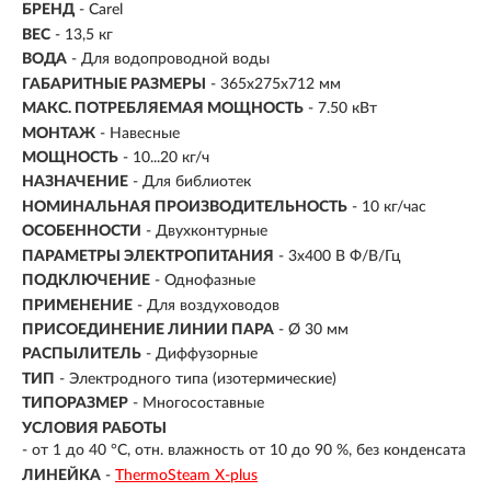
БРЕНД
- Carel
ВЕС
- 13,5 кг
ВОДА
- Для водопроводной воды
ГАБАРИТНЫЕ РАЗМЕРЫ
- 365x275x712 мм
МАКС. ПОТРЕБЛЯЕМАЯ МОЩНОСТЬ
- 7.50 кВт
МОНТАЖ
-
Навесные
МОЩНОСТЬ
- 10...20 кг/ч
НАЗНАЧЕНИЕ
- Для библиотек
НОМИНАЛЬНАЯ ПРОИЗВОДИТЕЛЬНОСТЬ
- 10 кг/час
ОСОБЕННОСТИ
- Двухконтурные
ПАРАМЕТРЫ ЭЛЕКТРОПИТАНИЯ
- 3х400 В Ф/В/Гц
ПОДКЛЮЧЕНИЕ
-
Однофазные
ПРИМЕНЕНИЕ
- Для воздуховодов
ПРИСОЕДИНЕНИЕ ЛИНИИ ПАРА
- Ø 30 мм
РАСПЫЛИТЕЛЬ
- Диффузорные
ТИП
- Электродного типа (изотермические)
ТИПОРАЗМЕР
- Многосоставные
УСЛОВИЯ РАБОТЫ
- от 1 до 40 °C, отн. влажность от 10 до 90 %, без конденсата
ЛИНЕЙКА
-
ThermoSteam X-plus