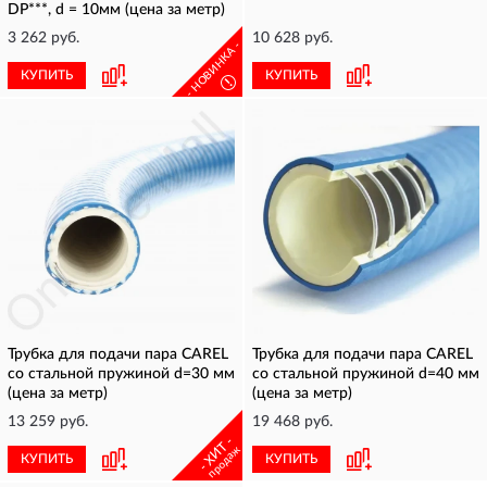
DP***, d = 10мм (цена за метр)
3 262 руб.
10 628 руб.
- НОВИНКА -
КУПИТЬ
КУПИТЬ
!
Трубка для подачи пара CAREL
Трубка для подачи пара CAREL
со стальной пружиной d=30 мм
со стальной пружиной d=40 мм
(цена за метр)
(цена за метр)
13 259 руб.
19 468 руб.
- ХИТ -
продаж
КУПИТЬ
КУПИТЬ