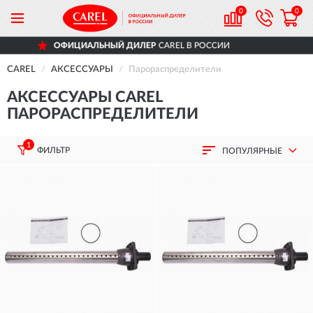
0
0
ИЦИАЛЬНЫЙ ДИЛЕР
CAREL В РОССИИ
CAREL
АКСЕССУАРЫ
Парораспределители
АКСЕССУАРЫ CAREL
ПАРОРАСПРЕДЕЛИТЕЛИ
1
ФИЛЬТР
ПОПУЛЯРНЫЕ