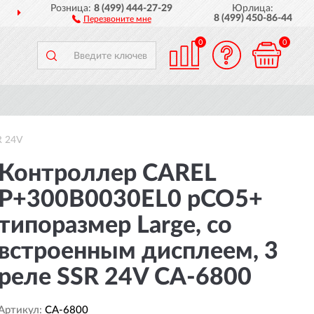
Розница:
8 (499) 444-27-29
Юрлица:
ДОСТАВИМ
ПО ВСЕЙ РОССИИ
8 (499) 450-86-44
Перезвоните мне
0
0
R 24V
Контроллер CAREL
P+300B0030EL0 pCO5+
типоразмер Large, со
встроенным дисплеем, 3
реле SSR 24V CA-6800
Артикул:
CA-6800