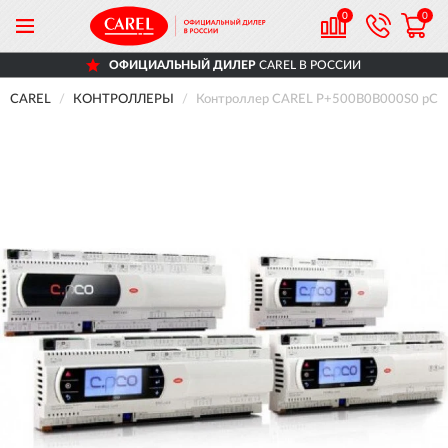
0
0
ОФИЦИАЛЬНЫЙ ДИЛЕР
CAREL В РОССИИ
CAREL
КОНТРОЛЛЕРЫ
Контроллер CAREL P+500B0B000S0 pC