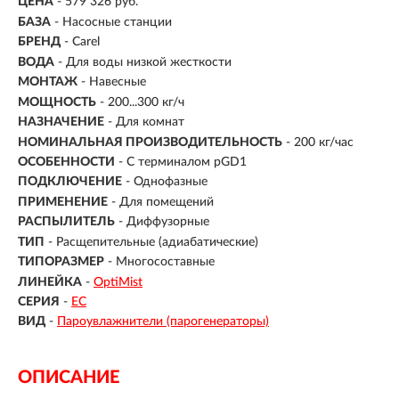
ЦЕНА
- 579 326 руб.
БАЗА
- Насосные станции
БРЕНД
- Carel
ВОДА
- Для воды низкой жесткости
МОНТАЖ
-
Навесные
МОЩНОСТЬ
- 200...300 кг/ч
НАЗНАЧЕНИЕ
- Для комнат
НОМИНАЛЬНАЯ ПРОИЗВОДИТЕЛЬНОСТЬ
- 200 кг/час
ОСОБЕННОСТИ
- С терминалом pGD1
ПОДКЛЮЧЕНИЕ
-
Однофазные
ПРИМЕНЕНИЕ
- Для помещений
РАСПЫЛИТЕЛЬ
- Диффузорные
ТИП
- Расщепительные (адиабатические)
ТИПОРАЗМЕР
- Многосоставные
ЛИНЕЙКА
-
OptiMist
СЕРИЯ
-
EC
ВИД
-
Пароувлажнители (парогенераторы)
ОПИСАНИЕ