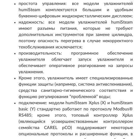
простота управления: все модели увлажнителей
humiSteam комплектуются большим и удобным
буквенно-цифровым жидкокристаллическим дисплеем;
надежность: все модели увлажнителей humiSteam
имеют разъемы питания, которые не требуют
дополнительных инструментов при замене цилиндра,
поэтому опасность перегрева в случае некорректного
техобслуживания исключается;
производительность: программное обеспечение
увлажнителя облегчает запуск увлажнителя и
обеспечивает оперативное реагирование на запросы
увлажнения.
Кроме этого, увлажнитель имеет специализированные
функции защиты (например, система антивспенивания),
средства санитарно-гигиенического соответствия и
функцию регулирования “проблемной” воды;
подключение: модели humiSteam Xplus (X) и humiSteam
basic (Y) стандартно работают по протоколу Modbus®
RS485; кроме этого, топовый контроллер Xplus
(являющийся усовершенствованным контроллером
семейства CAREL pCO) поддерживает некоторые
опциональные протоколы и расширенные функции, в