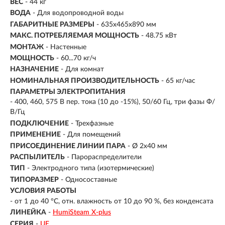
ВЕС
- 44 кг
ВОДА
- Для водопроводной воды
ГАБАРИТНЫЕ РАЗМЕРЫ
- 635x465x890 мм
МАКС. ПОТРЕБЛЯЕМАЯ МОЩНОСТЬ
- 48.75 кВт
МОНТАЖ
-
Настенные
МОЩНОСТЬ
- 60...70 кг/ч
НАЗНАЧЕНИЕ
- Для комнат
НОМИНАЛЬНАЯ ПРОИЗВОДИТЕЛЬНОСТЬ
- 65 кг/час
ПАРАМЕТРЫ ЭЛЕКТРОПИТАНИЯ
- 400, 460, 575 В пер. тока (10 до -15%), 50/60 Гц, три фазы Ф/
В/Гц
ПОДКЛЮЧЕНИЕ
-
Трехфазные
ПРИМЕНЕНИЕ
- Для помещений
ПРИСОЕДИНЕНИЕ ЛИНИИ ПАРА
- Ø 2x40 мм
РАСПЫЛИТЕЛЬ
- Парораспределители
ТИП
- Электродного типа (изотермические)
ТИПОРАЗМЕР
- Односоставные
УСЛОВИЯ РАБОТЫ
- от 1 до 40 °C, отн. влажность от 10 до 90 %, без конденсата
ЛИНЕЙКА
-
HumiSteam X-plus
СЕРИЯ
-
UE