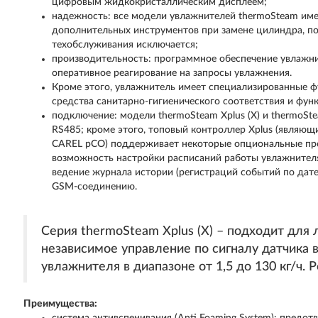
цифровым жидкокристаллическим дисплеем;
надежность: все модели увлажнителей thermoSteam име
дополнительных инструментов при замене цилиндра, по
техобслуживания исключается;
производительность: программное обеспечение увлажни
оперативное реагирование на запросы увлажнения.
Кроме этого, увлажнитель имеет специализированные ф
средства санитарно-гигиенического соответствия и фун
подключение: модели thermoSteam Xplus (X) и thermoSt
RS485; кроме этого, топовый контроллер Xplus (являю
CAREL pCO) поддерживает некоторые опциональные про
возможность настройки расписаний работы увлажнителя
ведение журнала истории (регистраций событий по дате
GSM-соединению.
Серия thermoSteam Xplus (X) – подходит для
независимое управление по сигналу датчика
увлажнителя в диапазоне от 1,5 до 130 кг/ч. 
Преимущества: