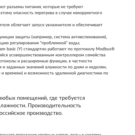
ют разъемы питания, которые не требуют
этому опасность перегрева в случае некорректного
теля облегчает запуск увлажнителя и обеспечивает
ункции защиты (например, система антивспенивания),
кцию регулирования “проблемной” воды;
eam basic (Y) стандартно работают по протоколу Modbus®
щийся усовершенствованным контроллером семейства
токолы и расширенные функции, в частности
 и заданных значений влажности по дням и неделям,
 и времени) и возможность удаленной диагностики по
 любых помещений, где требуется
 влажности. Производительность
Российское производство.