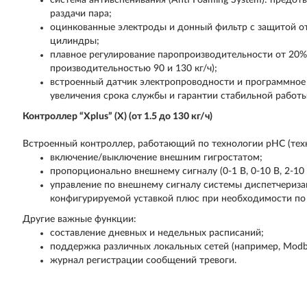
система антивспенивания (Anti Foaming System): предо
раздачи пара;
оцинкованные электроды и донный фильтр с защитой от
цилиндры;
плавное регулирование паропроизводительности от 20%
производительностью 90 и 130 кг/ч);
встроенный датчик электропроводности и программное
увеличения срока службы и гарантии стабильной работ
Контроллер “Xplus” (X) (от 1.5 до 130 кг/ч)
Встроенный контроллер, работающий по технологии pHC (тех
включение/выключение внешним гигростатом;
пропорционально внешнему сигналу (0-1 В, 0-10 В, 2-10 
управление по внешнему сигналу системы диспетчериза
конфигурируемой уставкой плюс при необходимости по 
Другие важные функции:
составление дневных и недельных расписаний;
поддержка различных локальных сетей (например, Mod
журнал регистрации сообщений тревоги.