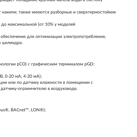
твращает попадание крупных капель воды в систему
 накипи; также имеются разборные и сверхтермостойкие
 до максимальной (от 10% у моделей
 обеспечение для оптимизации электропотребления,
ы цилиндра.
нологии pCO) с графическим терминалом pGD:
В, 0-20 мА, 4-20 мА);
ции или по датчику влажности в помещении с
датчику-ограничителю в воздуховоде.
bus®, BACnet™, LON®);