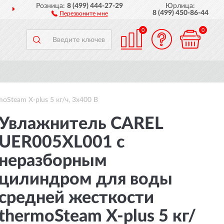
Розница:
8 (499) 444-27-29
Юрлица:
ДОСТАВИМ
ПО ВСЕЙ РОССИИ
8 (499) 450-86-44
Перезвоните мне
0
0
team X-plus 5 кг/ч, 3х400 В
Увлажнитель CAREL
UER005XL001 с
неразборным
цилиндром для воды
средней жесткости
thermoSteam X-plus 5 кг/