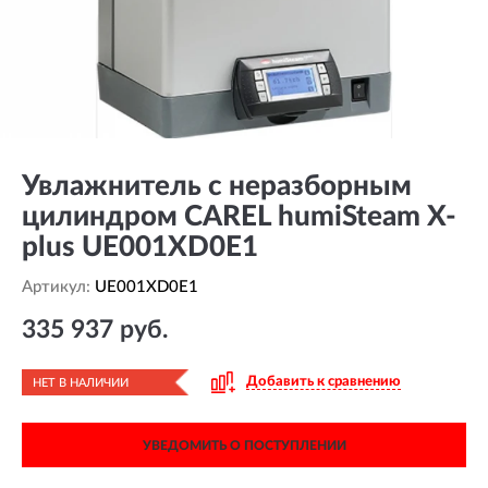
Увлажнитель с неразборным
цилиндром CAREL humiSteam X-
plus UE001XD0E1
Артикул:
UE001XD0E1
335 937 руб.
Добавить к сравнению
НЕТ В НАЛИЧИИ
УВЕДОМИТЬ О ПОСТУПЛЕНИИ