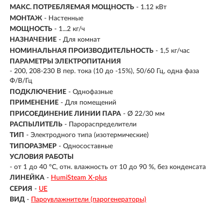
МАКС. ПОТРЕБЛЯЕМАЯ МОЩНОСТЬ
- 1.12 кВт
МОНТАЖ
-
Настенные
МОЩНОСТЬ
- 1...2 кг/ч
НАЗНАЧЕНИЕ
- Для комнат
НОМИНАЛЬНАЯ ПРОИЗВОДИТЕЛЬНОСТЬ
- 1,5 кг/час
ПАРАМЕТРЫ ЭЛЕКТРОПИТАНИЯ
- 200, 208-230 В пер. тока (10 до -15%), 50/60 Гц, одна фаза
Ф/В/Гц
ПОДКЛЮЧЕНИЕ
-
Однофазные
ПРИМЕНЕНИЕ
- Для помещений
ПРИСОЕДИНЕНИЕ ЛИНИИ ПАРА
- Ø 22/30 мм
РАСПЫЛИТЕЛЬ
- Парораспределители
ТИП
- Электродного типа (изотермические)
ТИПОРАЗМЕР
- Односоставные
УСЛОВИЯ РАБОТЫ
- от 1 до 40 °C, отн. влажность от 10 до 90 %, без конденсата
ЛИНЕЙКА
-
HumiSteam X-plus
СЕРИЯ
-
UE
ВИД
-
Пароувлажнители (парогенераторы)