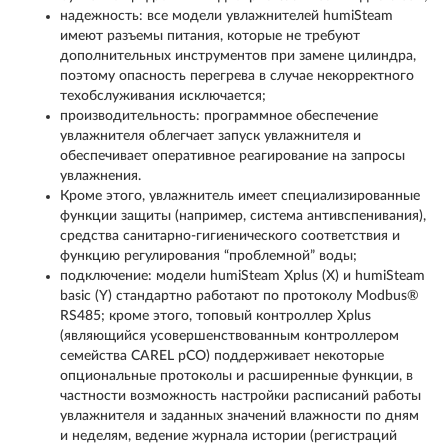
надежность: все модели увлажнителей humiSteam
имеют разъемы питания, которые не требуют
дополнительных инструментов при замене цилиндра,
поэтому опасность перегрева в случае некорректного
техобслуживания исключается;
производительность: программное обеспечение
увлажнителя облегчает запуск увлажнителя и
обеспечивает оперативное реагирование на запросы
увлажнения.
Кроме этого, увлажнитель имеет специализированные
функции защиты (например, система антивспенивания),
средства санитарно-гигиенического соответствия и
функцию регулирования “проблемной” воды;
подключение: модели humiSteam Xplus (X) и humiSteam
basic (Y) стандартно работают по протоколу Modbus®
RS485; кроме этого, топовый контроллер Xplus
(являющийся усовершенствованным контроллером
семейства CAREL pCO) поддерживает некоторые
опциональные протоколы и расширенные функции, в
частности возможность настройки расписаний работы
увлажнителя и заданных значений влажности по дням
и неделям, ведение журнала истории (регистраций