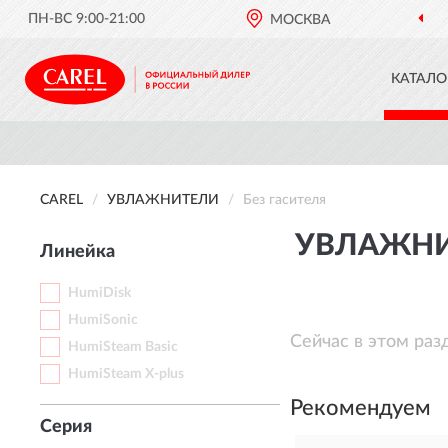
ПН-ВС 9:00-21:00
МОСКВА
КАТАЛО
CAREL
УВЛАЖНИТЕЛИ
Без гасителя
УВЛАЖНИТ
Линейка
HumiDisk
HumiSonic
Сейчас в этом раз
HumiSteam Basic
HumiSteam X-plus
Рекомендуем
Серия