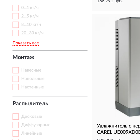
168 791 руб.
0...1 кг/ч
2...5 кг/ч
8...10 кг/ч
20...30 кг/ч
Показать все
Монтаж
Навесные
Напольные
Настенные
Распылитель
Дисковые
Диффузорные
Увлажнитель с н
CAREL UE009XD0E1
Линейные