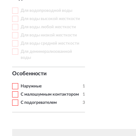
Для водопроводной воды
Для воды высокой жесткости
Для воды любой жесткости
Для воды низкой жесткости
Для воды средней жесткости
Для деминерализованной
воды
Особенности
Наружные
1
С малошумным контактором
1
С подогревателем
3