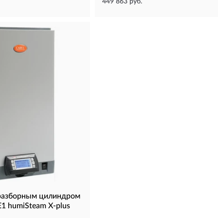
449 863 руб.
еразборным цилиндром
 humiSteam X-plus