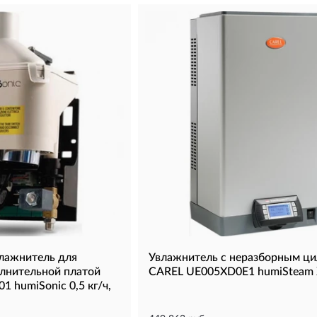
влажнитель для
Увлажнитель с неразборным ц
олнительной платой
CAREL UE005XD0E1 humiSteam 
 humiSonic 0,5 кг/ч,