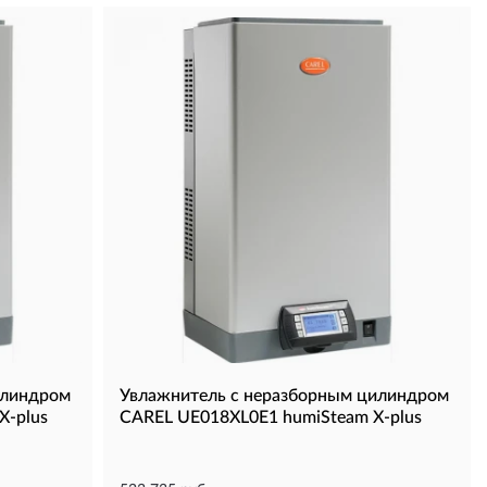
илиндром
Увлажнитель с неразборным цилиндром
X-plus
CAREL UE018XL0E1 humiSteam X-plus