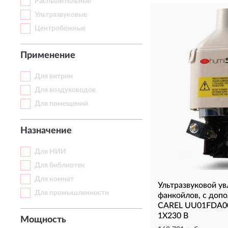
Распылительные
Ультразвуковые
Центробежные
Применение
Для витрин
Для воздуховодов
Для помещений
Назначение
Для НИИ
Для библиотек
Для комнат
Ультразвуковой у
Для промышленности
фанкойлов, с доп
CAREL UU01FDA001
1X230 В
Мощность