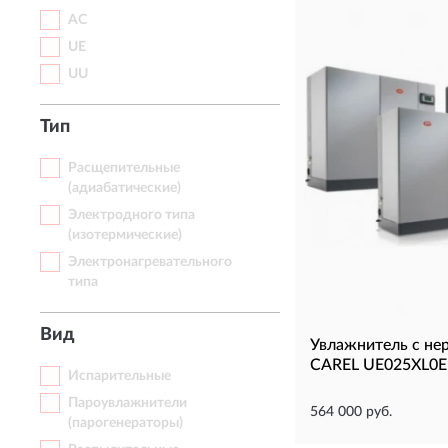
AC
UE
UU
Тип
Расщепительные
(адиабатические)
Электродного типа
(изотермические)
Электронагревательного
типа
Вид
Увлажнитель с н
CAREL UE025XL0E1
Испарительные
Пароувлажнители
564 000 руб.
(парогенераторы)