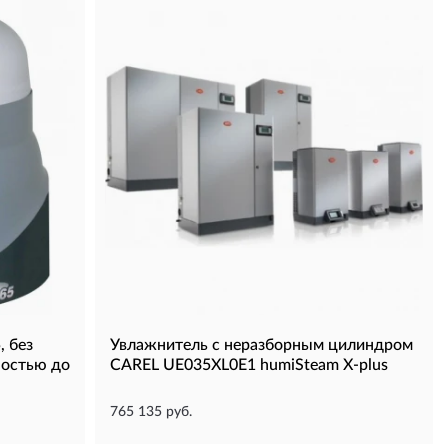
, без
Увлажнитель с неразборным цилиндром
ностью до
CAREL UE035XL0E1 humiSteam X-plus
765 135 руб.