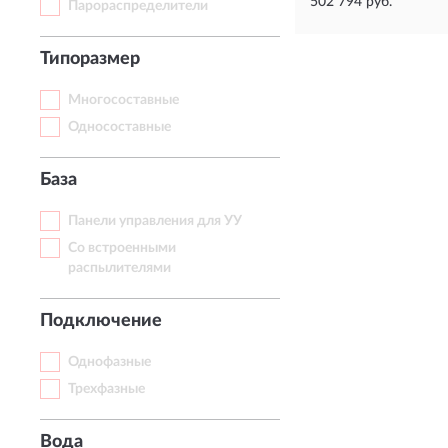
502 794 руб.
Парораспределители
Типоразмер
Многосоставные
Односоставные
База
Панели управления для УУ
Со встроенными
распылителями
Подключение
Однофазные
Трехфазные
Вода