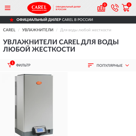
0
0
ОФИЦИАЛЬНЫЙ ДИЛЕР
CAREL В РОССИИ
CAREL
УВЛАЖНИТЕЛИ
Для воды любой жесткости
УВЛАЖНИТЕЛИ CAREL ДЛЯ ВОДЫ
ЛЮБОЙ ЖЕСТКОСТИ
1
ФИЛЬТР
ПОПУЛЯРНЫЕ